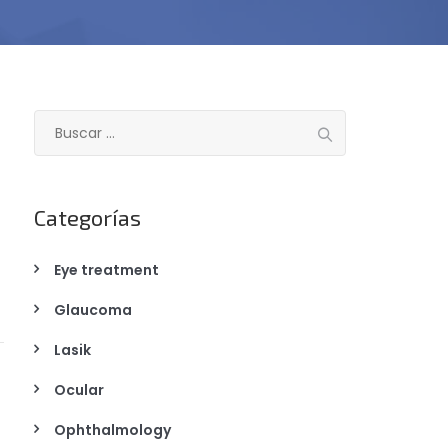
B
u
s
c
Categorías
a
r
:
Eye treatment
Glaucoma
Lasik
Ocular
Ophthalmology