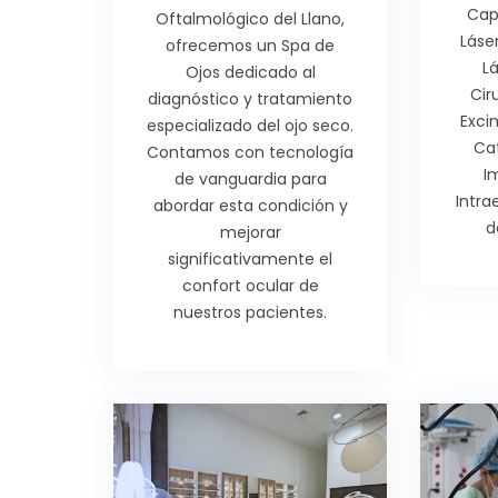
Cap
Oftalmológico del Llano,
Láse
ofrecemos un Spa de
Lá
Ojos dedicado al
Cir
diagnóstico y tratamiento
Exci
especializado del ojo seco.
Ca
Contamos con tecnología
I
de vanguardia para
Intra
abordar esta condición y
d
mejorar
significativamente el
confort ocular de
nuestros pacientes.