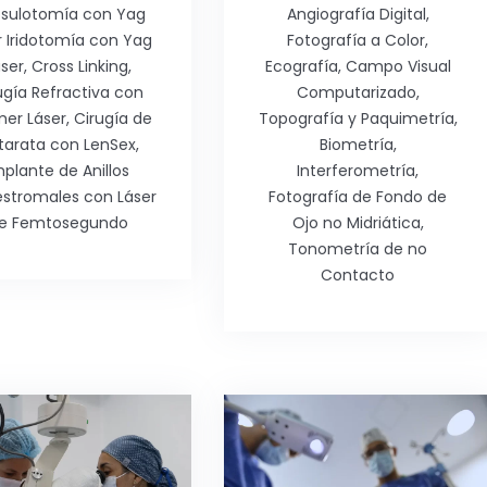
sulotomía con Yag
Angiografía Digital,
r Iridotomía con Yag
Fotografía a Color,
ser, Cross Linking,
Ecografía, Campo Visual
ugía Refractiva con
Computarizado,
mer Láser, Cirugía de
Topografía y Paquimetría,
tarata con LenSex,
Biometría,
mplante de Anillos
Interferometría,
estromales con Láser
Fotografía de Fondo de
e Femtosegundo
Ojo no Midriática,
Tonometría de no
Contacto