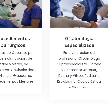
rocedimientos
Oftalmología
Quirúrgicos
Especializada
gías de Catarata por
Es la valoración del
oemulsificación, de
profesional Oftalmólogo
etina y Vítreo, de
Supraespecialista. Córnea
bismo, Oculoplástica,
y Segmento Anterior,
Pterigio, Glaucoma,
Retina y Vítreo, Pediatría,
edimientos Menores.
Estrabismo, Oculoplástica,
y Glaucoma