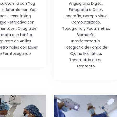
sulotomía con Yag
Angiografía Digital,
r Iridotomía con Yag
Fotografía a Color,
ser, Cross Linking,
Ecografía, Campo Visual
ugía Refractiva con
Computarizado,
mer Láser, Cirugía de
Topografía y Paquimetría,
tarata con LenSex,
Biometría,
mplante de Anillos
Interferometría,
estromales con Láser
Fotografía de Fondo de
e Femtosegundo
Ojo no Midriática,
Tonometría de no
Contacto