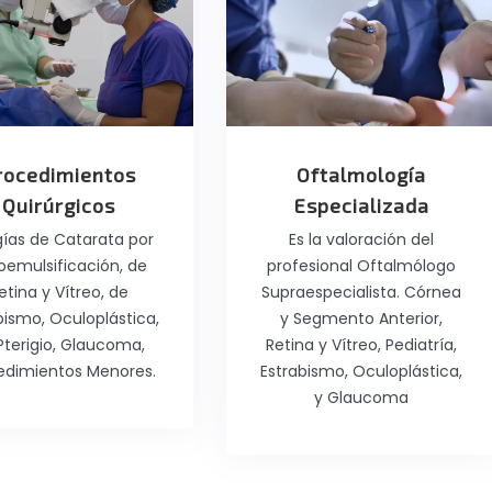
rocedimientos
Oftalmología
Quirúrgicos
Especializada
gías de Catarata por
Es la valoración del
oemulsificación, de
profesional Oftalmólogo
etina y Vítreo, de
Supraespecialista. Córnea
bismo, Oculoplástica,
y Segmento Anterior,
Pterigio, Glaucoma,
Retina y Vítreo, Pediatría,
edimientos Menores.
Estrabismo, Oculoplástica,
y Glaucoma