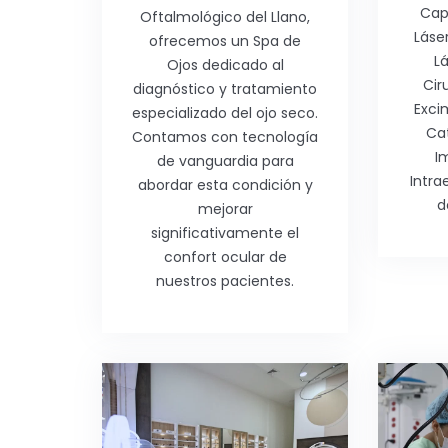
Cap
Oftalmológico del Llano,
Láse
ofrecemos un Spa de
Lá
Ojos dedicado al
Cir
diagnóstico y tratamiento
Exci
especializado del ojo seco.
Ca
Contamos con tecnología
I
de vanguardia para
Intra
abordar esta condición y
d
mejorar
significativamente el
confort ocular de
nuestros pacientes.